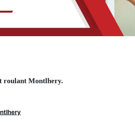
t roulant Montlhery.
ntlhery