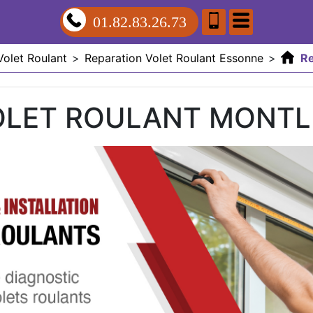
01.82.83.26.73
Volet Roulant
>
Reparation Volet Roulant Essonne
>
Re
OLET ROULANT MONTL