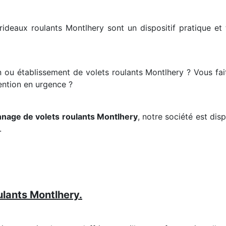
 rideaux roulants Montlhery sont un dispositif pratique et
n ou établissement de volets roulants Montlhery ? Vous fa
ention en urgence ?
nage de volets roulants Montlhery
, notre société est dis
.
oulants Montlhery.